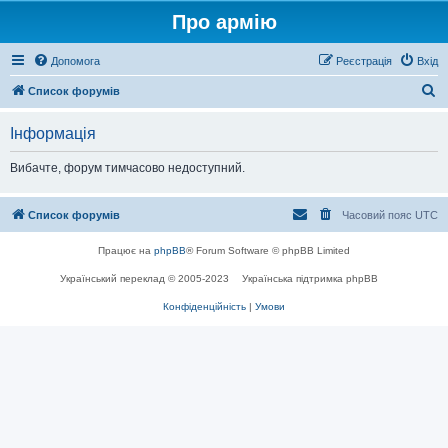
Про армію
Допомога
Реєстрація
Вхід
П
Список форумів
о
Інформація
ш
у
Вибачте, форум тимчасово недоступний.
к
Список форумів
Часовий пояс
UTC
Працює на
phpBB
® Forum Software © phpBB Limited
Український переклад © 2005-2023
Українська підтримка phpBB
Конфіденційність
|
Умови