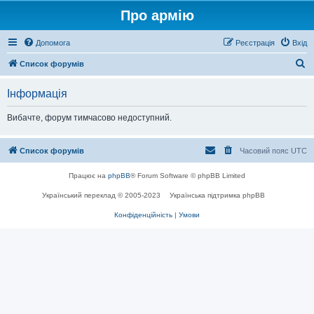
Про армію
Допомога
Реєстрація
Вхід
П
Список форумів
о
Інформація
ш
у
Вибачте, форум тимчасово недоступний.
к
Список форумів
Часовий пояс
UTC
Працює на
phpBB
® Forum Software © phpBB Limited
Український переклад © 2005-2023
Українська підтримка phpBB
Конфіденційність
|
Умови