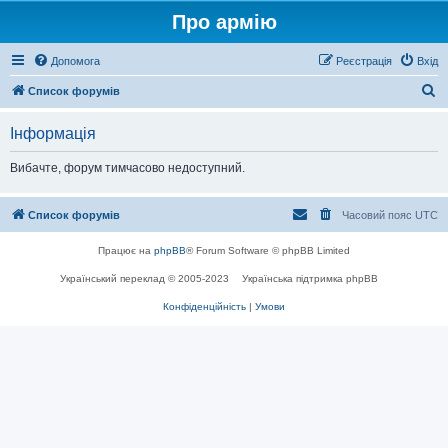
Про армію
Допомога
Реєстрація
Вхід
П
Список форумів
о
Інформація
ш
у
Вибачте, форум тимчасово недоступний.
к
Список форумів
Часовий пояс
UTC
Працює на
phpBB
® Forum Software © phpBB Limited
Український переклад © 2005-2023
Українська підтримка phpBB
Конфіденційність
|
Умови