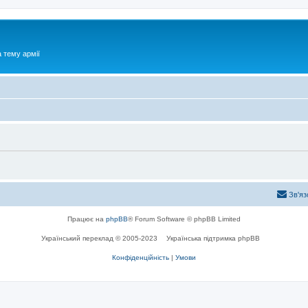
 тему армії
Зв'яз
Працює на
phpBB
® Forum Software © phpBB Limited
Український переклад © 2005-2023
Українська підтримка phpBB
Конфіденційність
|
Умови