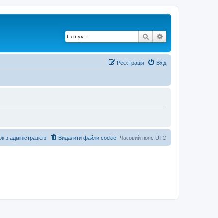
Пошук
Розширений по
Реєстрація
Вхід
ок з адміністрацією
Видалити файли cookie
Часовий пояс
UTC