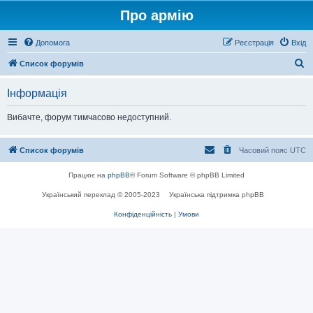
Про армію
Допомога
Реєстрація
Вхід
П
Список форумів
о
Інформація
ш
у
Вибачте, форум тимчасово недоступний.
к
Список форумів
Часовий пояс
UTC
Працює на
phpBB
® Forum Software © phpBB Limited
Український переклад © 2005-2023
Українська підтримка phpBB
Конфіденційність
|
Умови