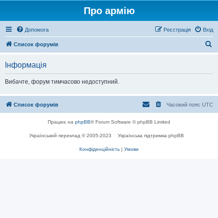
Про армію
Допомога
Реєстрація
Вхід
П
Список форумів
о
Інформація
ш
у
Вибачте, форум тимчасово недоступний.
к
Список форумів
Часовий пояс
UTC
Працює на
phpBB
® Forum Software © phpBB Limited
Український переклад © 2005-2023
Українська підтримка phpBB
Конфіденційність
|
Умови