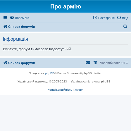
Про армію
Допомога
Реєстрація
Вхід
П
Список форумів
о
Інформація
ш
у
Вибачте, форум тимчасово недоступний.
к
Список форумів
Часовий пояс
UTC
Працює на
phpBB
® Forum Software © phpBB Limited
Український переклад © 2005-2023
Українська підтримка phpBB
Конфіденційність
|
Умови