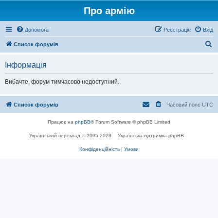
Про армію
Допомога
Реєстрація
Вхід
П
Список форумів
о
Інформація
ш
у
Вибачте, форум тимчасово недоступний.
к
Список форумів
Часовий пояс
UTC
Працює на
phpBB
® Forum Software © phpBB Limited
Український переклад © 2005-2023
Українська підтримка phpBB
Конфіденційність
|
Умови