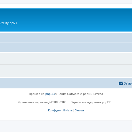
 тему армії
Зв'яз
Працює на
phpBB
® Forum Software © phpBB Limited
Український переклад © 2005-2023
Українська підтримка phpBB
Конфіденційність
|
Умови