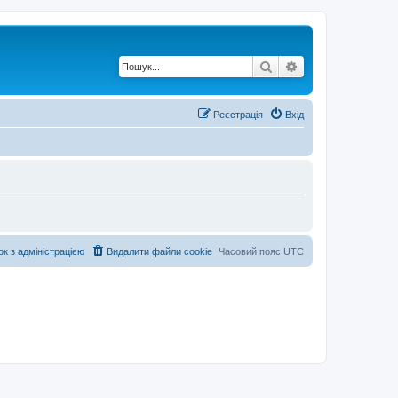
Пошук
Розширений по
Реєстрація
Вхід
ок з адміністрацією
Видалити файли cookie
Часовий пояс
UTC