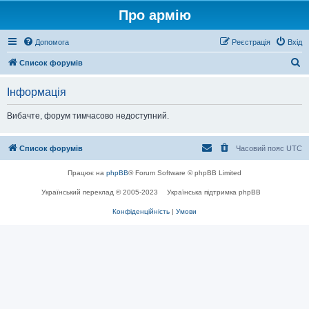
Про армію
Допомога
Реєстрація
Вхід
П
Список форумів
о
Інформація
ш
у
Вибачте, форум тимчасово недоступний.
к
Список форумів
Часовий пояс
UTC
Працює на
phpBB
® Forum Software © phpBB Limited
Український переклад © 2005-2023
Українська підтримка phpBB
Конфіденційність
|
Умови