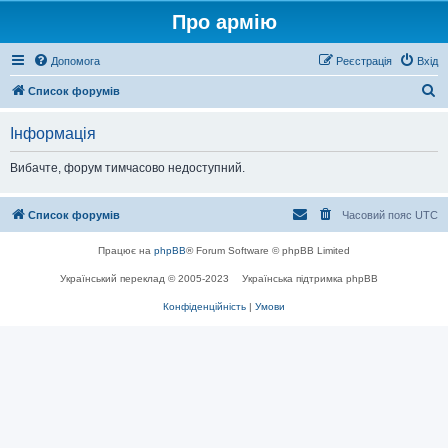
Про армію
Допомога
Реєстрація
Вхід
П
Список форумів
о
Інформація
ш
у
Вибачте, форум тимчасово недоступний.
к
Список форумів
Часовий пояс
UTC
Працює на
phpBB
® Forum Software © phpBB Limited
Український переклад © 2005-2023
Українська підтримка phpBB
Конфіденційність
|
Умови