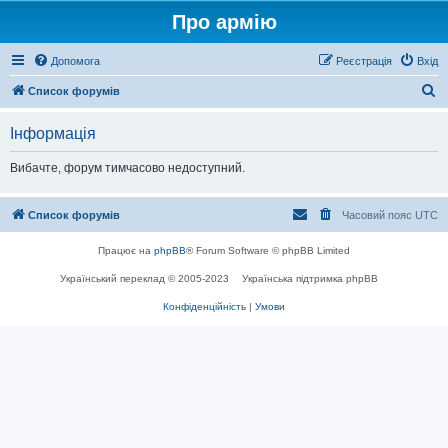
Про армію
Допомога
Реєстрація
Вхід
П
Список форумів
о
Інформація
ш
у
Вибачте, форум тимчасово недоступний.
к
Список форумів
Часовий пояс
UTC
Працює на
phpBB
® Forum Software © phpBB Limited
Український переклад © 2005-2023
Українська підтримка phpBB
Конфіденційність
|
Умови