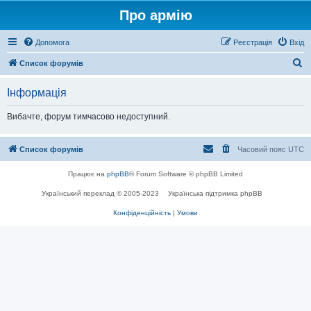
Про армію
Допомога
Реєстрація
Вхід
П
Список форумів
о
Інформація
ш
у
Вибачте, форум тимчасово недоступний.
к
Список форумів
Часовий пояс
UTC
Працює на
phpBB
® Forum Software © phpBB Limited
Український переклад © 2005-2023
Українська підтримка phpBB
Конфіденційність
|
Умови