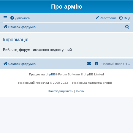
Про армію
Допомога
Реєстрація
Вхід
П
Список форумів
о
Інформація
ш
у
Вибачте, форум тимчасово недоступний.
к
Список форумів
Часовий пояс
UTC
Працює на
phpBB
® Forum Software © phpBB Limited
Український переклад © 2005-2023
Українська підтримка phpBB
Конфіденційність
|
Умови