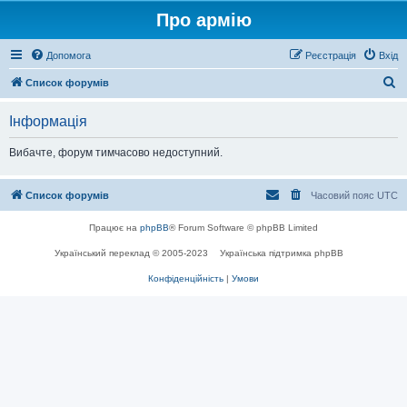
Про армію
Допомога
Реєстрація
Вхід
П
Список форумів
о
Інформація
ш
у
Вибачте, форум тимчасово недоступний.
к
Список форумів
Часовий пояс
UTC
Працює на
phpBB
® Forum Software © phpBB Limited
Український переклад © 2005-2023
Українська підтримка phpBB
Конфіденційність
|
Умови