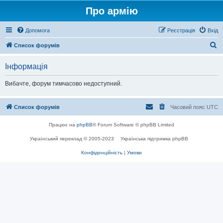
Про армію
Допомога
Реєстрація
Вхід
П
Список форумів
о
Інформація
ш
у
Вибачте, форум тимчасово недоступний.
к
Список форумів
Часовий пояс
UTC
Працює на
phpBB
® Forum Software © phpBB Limited
Український переклад © 2005-2023
Українська підтримка phpBB
Конфіденційність
|
Умови