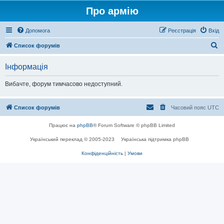
Про армію
Допомога
Реєстрація
Вхід
П
Список форумів
о
Інформація
ш
у
Вибачте, форум тимчасово недоступний.
к
Список форумів
Часовий пояс
UTC
Працює на
phpBB
® Forum Software © phpBB Limited
Український переклад © 2005-2023
Українська підтримка phpBB
Конфіденційність
|
Умови