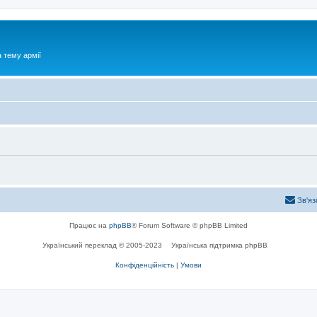
 тему армії
Зв'яз
Працює на
phpBB
® Forum Software © phpBB Limited
Український переклад © 2005-2023
Українська підтримка phpBB
Конфіденційність
|
Умови