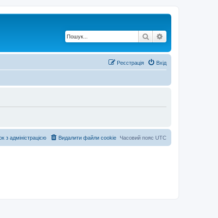
Пошук
Розширений по
Реєстрація
Вхід
ок з адміністрацією
Видалити файли cookie
Часовий пояс
UTC