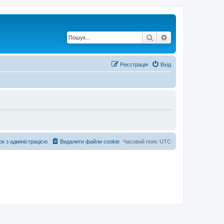
Пошук
Розширений по
Реєстрація
Вхід
ок з адміністрацією
Видалити файли cookie
Часовий пояс
UTC