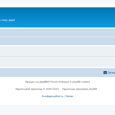
 тему армії
Зв'яз
Працює на
phpBB
® Forum Software © phpBB Limited
Український переклад © 2005-2023
Українська підтримка phpBB
Конфіденційність
|
Умови