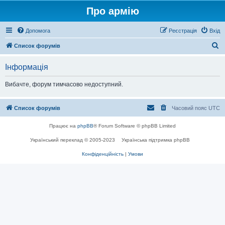
Про армію
Допомога
Реєстрація
Вхід
П
Список форумів
о
Інформація
ш
у
Вибачте, форум тимчасово недоступний.
к
Список форумів
Часовий пояс
UTC
Працює на
phpBB
® Forum Software © phpBB Limited
Український переклад © 2005-2023
Українська підтримка phpBB
Конфіденційність
|
Умови