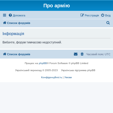
Про армію
Допомога
Реєстрація
Вхід
П
Список форумів
о
Інформація
ш
у
Вибачте, форум тимчасово недоступний.
к
Список форумів
Часовий пояс
UTC
Працює на
phpBB
® Forum Software © phpBB Limited
Український переклад © 2005-2023
Українська підтримка phpBB
Конфіденційність
|
Умови