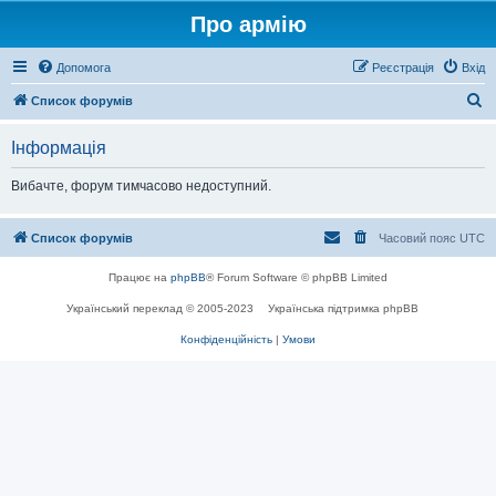
Про армію
Допомога
Реєстрація
Вхід
П
Список форумів
о
Інформація
ш
у
Вибачте, форум тимчасово недоступний.
к
Список форумів
Часовий пояс
UTC
Працює на
phpBB
® Forum Software © phpBB Limited
Український переклад © 2005-2023
Українська підтримка phpBB
Конфіденційність
|
Умови