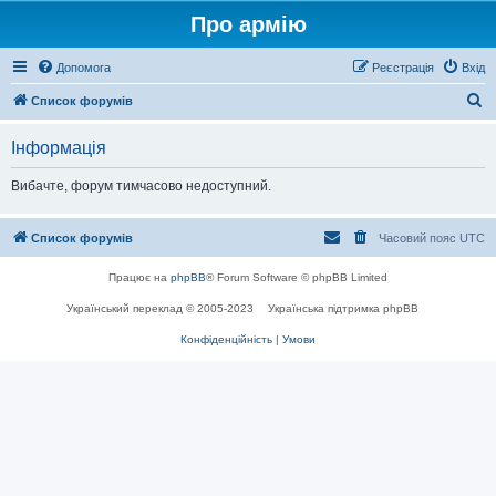
Про армію
Допомога
Реєстрація
Вхід
П
Список форумів
о
Інформація
ш
у
Вибачте, форум тимчасово недоступний.
к
Список форумів
Часовий пояс
UTC
Працює на
phpBB
® Forum Software © phpBB Limited
Український переклад © 2005-2023
Українська підтримка phpBB
Конфіденційність
|
Умови