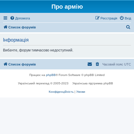
Про армію
Допомога
Реєстрація
Вхід
П
Список форумів
о
Інформація
ш
у
Вибачте, форум тимчасово недоступний.
к
Список форумів
Часовий пояс
UTC
Працює на
phpBB
® Forum Software © phpBB Limited
Український переклад © 2005-2023
Українська підтримка phpBB
Конфіденційність
|
Умови