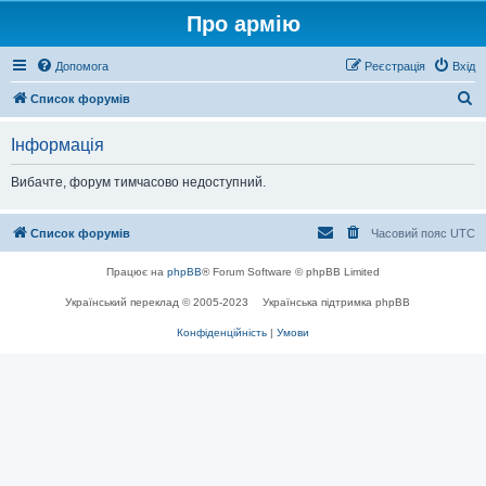
Про армію
Допомога
Реєстрація
Вхід
П
Список форумів
о
Інформація
ш
у
Вибачте, форум тимчасово недоступний.
к
Список форумів
Часовий пояс
UTC
Працює на
phpBB
® Forum Software © phpBB Limited
Український переклад © 2005-2023
Українська підтримка phpBB
Конфіденційність
|
Умови