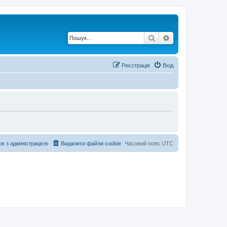
Пошук
Розширений по
Реєстрація
Вхід
ок з адміністрацією
Видалити файли cookie
Часовий пояс
UTC