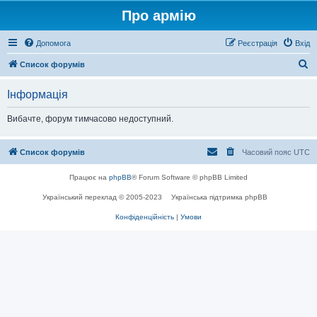
Про армію
Допомога
Реєстрація
Вхід
П
Список форумів
о
Інформація
ш
у
Вибачте, форум тимчасово недоступний.
к
Список форумів
Часовий пояс
UTC
Працює на
phpBB
® Forum Software © phpBB Limited
Український переклад © 2005-2023
Українська підтримка phpBB
Конфіденційність
|
Умови