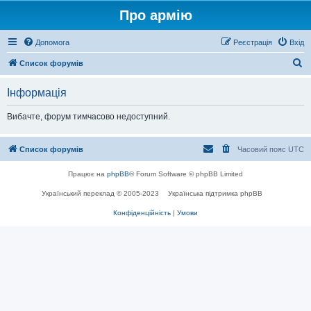
Про армію
Допомога
Реєстрація
Вхід
П
Список форумів
о
Інформація
ш
у
Вибачте, форум тимчасово недоступний.
к
Список форумів
Часовий пояс
UTC
Працює на
phpBB
® Forum Software © phpBB Limited
Український переклад © 2005-2023
Українська підтримка phpBB
Конфіденційність
|
Умови