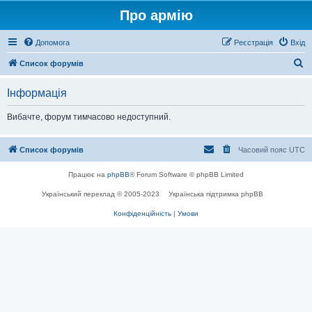
Про армію
Допомога
Реєстрація
Вхід
П
Список форумів
о
Інформація
ш
у
Вибачте, форум тимчасово недоступний.
к
Список форумів
Часовий пояс
UTC
Працює на
phpBB
® Forum Software © phpBB Limited
Український переклад © 2005-2023
Українська підтримка phpBB
Конфіденційність
|
Умови