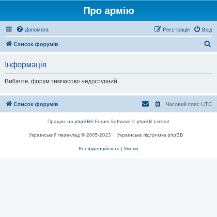
Про армію
Допомога
Реєстрація
Вхід
П
Список форумів
о
Інформація
ш
у
Вибачте, форум тимчасово недоступний.
к
Список форумів
Часовий пояс
UTC
Працює на
phpBB
® Forum Software © phpBB Limited
Український переклад © 2005-2023
Українська підтримка phpBB
Конфіденційність
|
Умови