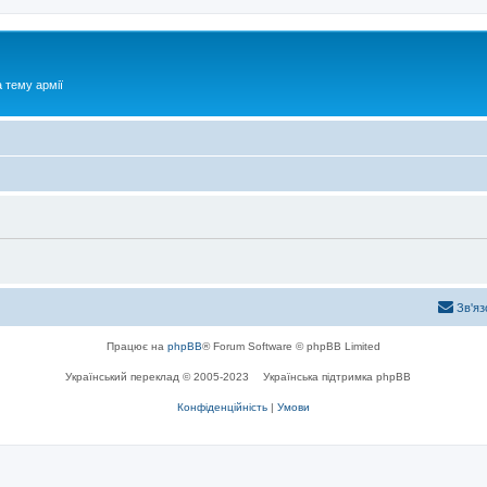
 тему армії
Зв'яз
Працює на
phpBB
® Forum Software © phpBB Limited
Український переклад © 2005-2023
Українська підтримка phpBB
Конфіденційність
|
Умови