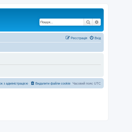
Пошук
Розширений по
Реєстрація
Вхід
ок з адміністрацією
Видалити файли cookie
Часовий пояс
UTC