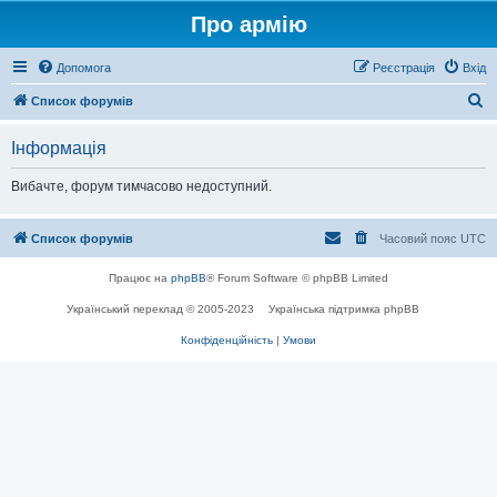
Про армію
Допомога
Реєстрація
Вхід
П
Список форумів
о
Інформація
ш
у
Вибачте, форум тимчасово недоступний.
к
Список форумів
Часовий пояс
UTC
Працює на
phpBB
® Forum Software © phpBB Limited
Український переклад © 2005-2023
Українська підтримка phpBB
Конфіденційність
|
Умови