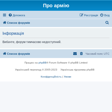
Про армію
Допомога
Реєстрація
Вхід
П
Список форумів
о
Інформація
ш
у
Вибачте, форум тимчасово недоступний.
к
Список форумів
Часовий пояс
UTC
Працює на
phpBB
® Forum Software © phpBB Limited
Український переклад © 2005-2023
Українська підтримка phpBB
Конфіденційність
|
Умови