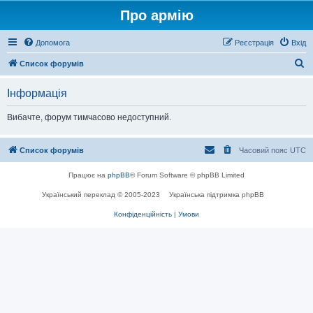
Про армію
Допомога
Реєстрація
Вхід
П
Список форумів
о
Інформація
ш
у
Вибачте, форум тимчасово недоступний.
к
Список форумів
Часовий пояс
UTC
Працює на
phpBB
® Forum Software © phpBB Limited
Український переклад © 2005-2023
Українська підтримка phpBB
Конфіденційність
|
Умови