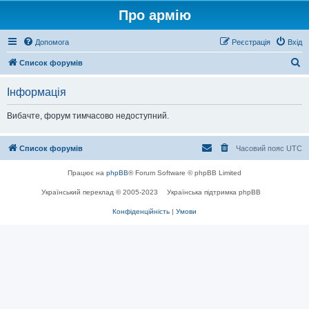
Про армію
Допомога
Реєстрація
Вхід
П
Список форумів
о
Інформація
ш
у
Вибачте, форум тимчасово недоступний.
к
Список форумів
Часовий пояс
UTC
Працює на
phpBB
® Forum Software © phpBB Limited
Український переклад © 2005-2023
Українська підтримка phpBB
Конфіденційність
|
Умови