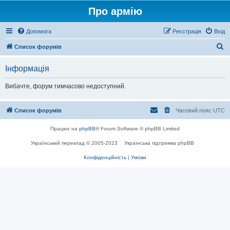
Про армію
Допомога
Реєстрація
Вхід
П
Список форумів
о
Інформація
ш
у
Вибачте, форум тимчасово недоступний.
к
Список форумів
Часовий пояс
UTC
Працює на
phpBB
® Forum Software © phpBB Limited
Український переклад © 2005-2023
Українська підтримка phpBB
Конфіденційність
|
Умови