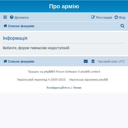
Про армію
Допомога
Реєстрація
Вхід
П
Список форумів
о
Інформація
ш
у
Вибачте, форум тимчасово недоступний.
к
Список форумів
Часовий пояс
UTC
Працює на
phpBB
® Forum Software © phpBB Limited
Український переклад © 2005-2023
Українська підтримка phpBB
Конфіденційність
|
Умови