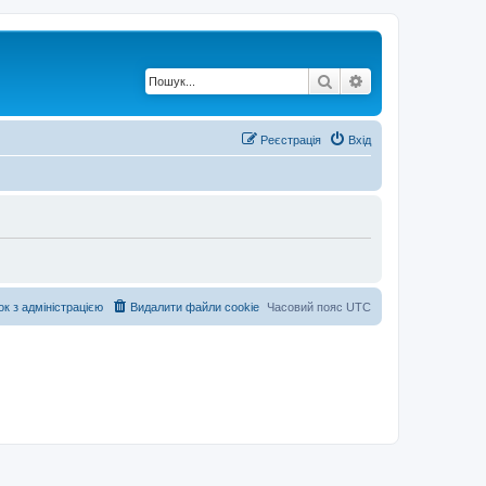
Пошук
Розширений по
Реєстрація
Вхід
ок з адміністрацією
Видалити файли cookie
Часовий пояс
UTC