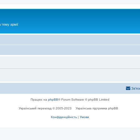
 тему армії
Зв'яз
Працює на
phpBB
® Forum Software © phpBB Limited
Український переклад © 2005-2023
Українська підтримка phpBB
Конфіденційність
|
Умови