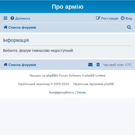
Про армію
Допомога
Реєстрація
Вхід
П
Список форумів
о
Інформація
ш
у
Вибачте, форум тимчасово недоступний.
к
Список форумів
Часовий пояс
UTC
Працює на
phpBB
® Forum Software © phpBB Limited
Український переклад © 2005-2023
Українська підтримка phpBB
Конфіденційність
|
Умови