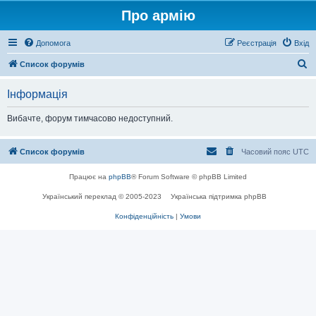
Про армію
Допомога
Реєстрація
Вхід
П
Список форумів
о
Інформація
ш
у
Вибачте, форум тимчасово недоступний.
к
Список форумів
Часовий пояс
UTC
Працює на
phpBB
® Forum Software © phpBB Limited
Український переклад © 2005-2023
Українська підтримка phpBB
Конфіденційність
|
Умови