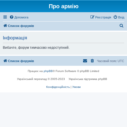
Про армію
Допомога
Реєстрація
Вхід
П
Список форумів
о
Інформація
ш
у
Вибачте, форум тимчасово недоступний.
к
Список форумів
Часовий пояс
UTC
Працює на
phpBB
® Forum Software © phpBB Limited
Український переклад © 2005-2023
Українська підтримка phpBB
Конфіденційність
|
Умови