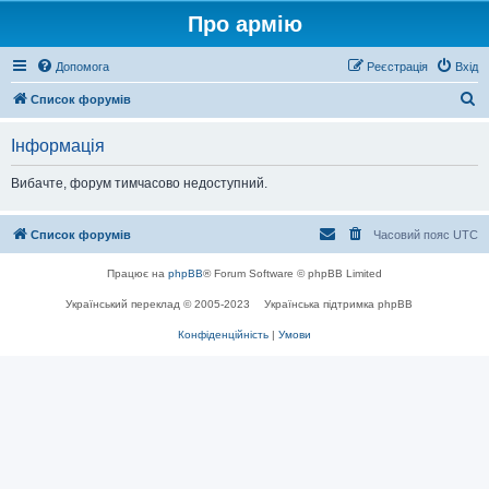
Про армію
Допомога
Реєстрація
Вхід
П
Список форумів
о
Інформація
ш
у
Вибачте, форум тимчасово недоступний.
к
Список форумів
Часовий пояс
UTC
Працює на
phpBB
® Forum Software © phpBB Limited
Український переклад © 2005-2023
Українська підтримка phpBB
Конфіденційність
|
Умови