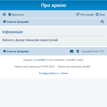
Про армію
Допомога
Реєстрація
Вхід
П
Список форумів
о
Інформація
ш
у
Вибачте, форум тимчасово недоступний.
к
Список форумів
Часовий пояс
UTC
Працює на
phpBB
® Forum Software © phpBB Limited
Український переклад © 2005-2023
Українська підтримка phpBB
Конфіденційність
|
Умови