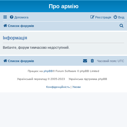
Про армію
Допомога
Реєстрація
Вхід
П
Список форумів
о
Інформація
ш
у
Вибачте, форум тимчасово недоступний.
к
Список форумів
Часовий пояс
UTC
Працює на
phpBB
® Forum Software © phpBB Limited
Український переклад © 2005-2023
Українська підтримка phpBB
Конфіденційність
|
Умови