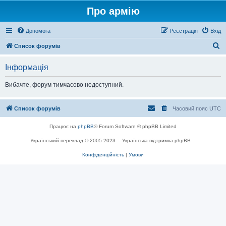
Про армію
Допомога
Реєстрація
Вхід
П
Список форумів
о
Інформація
ш
у
Вибачте, форум тимчасово недоступний.
к
Список форумів
Часовий пояс
UTC
Працює на
phpBB
® Forum Software © phpBB Limited
Український переклад © 2005-2023
Українська підтримка phpBB
Конфіденційність
|
Умови