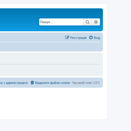
Пошук
Розширений по
Реєстрація
Вхід
ок з адміністрацією
Видалити файли cookie
Часовий пояс
UTC