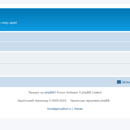
 тему армії
Зв'яз
Працює на
phpBB
® Forum Software © phpBB Limited
Український переклад © 2005-2023
Українська підтримка phpBB
Конфіденційність
|
Умови