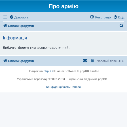
Про армію
Допомога
Реєстрація
Вхід
П
Список форумів
о
Інформація
ш
у
Вибачте, форум тимчасово недоступний.
к
Список форумів
Часовий пояс
UTC
Працює на
phpBB
® Forum Software © phpBB Limited
Український переклад © 2005-2023
Українська підтримка phpBB
Конфіденційність
|
Умови