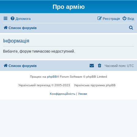
Про армію
Допомога
Реєстрація
Вхід
П
Список форумів
о
Інформація
ш
у
Вибачте, форум тимчасово недоступний.
к
Список форумів
Часовий пояс
UTC
Працює на
phpBB
® Forum Software © phpBB Limited
Український переклад © 2005-2023
Українська підтримка phpBB
Конфіденційність
|
Умови