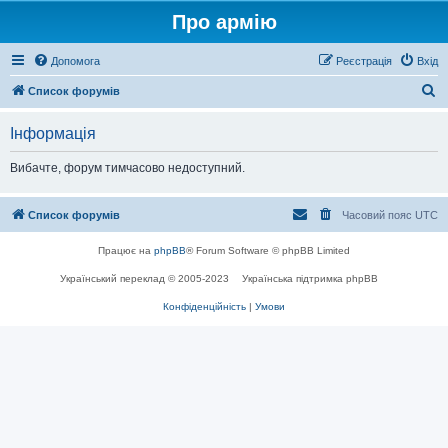
Про армію
Допомога
Реєстрація
Вхід
П
Список форумів
о
Інформація
ш
у
Вибачте, форум тимчасово недоступний.
к
Список форумів
Часовий пояс
UTC
Працює на
phpBB
® Forum Software © phpBB Limited
Український переклад © 2005-2023
Українська підтримка phpBB
Конфіденційність
|
Умови