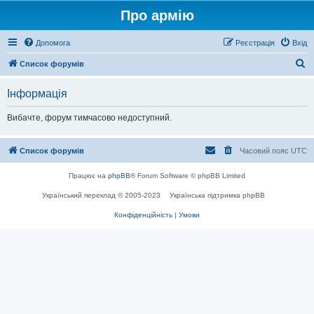
Про армію
Допомога
Реєстрація
Вхід
П
Список форумів
о
Інформація
ш
у
Вибачте, форум тимчасово недоступний.
к
Список форумів
Часовий пояс
UTC
Працює на
phpBB
® Forum Software © phpBB Limited
Український переклад © 2005-2023
Українська підтримка phpBB
Конфіденційність
|
Умови